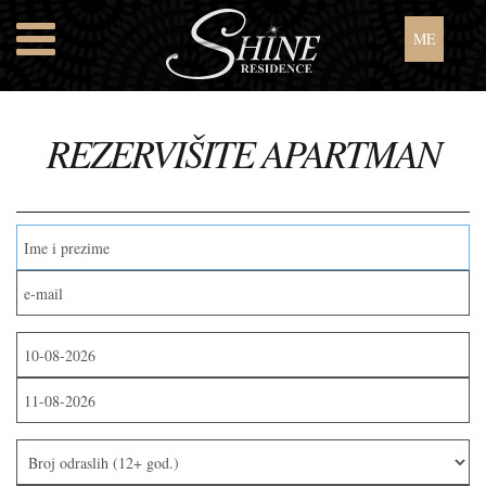
ME
R
EZERVIŠITE
A
PARTMAN