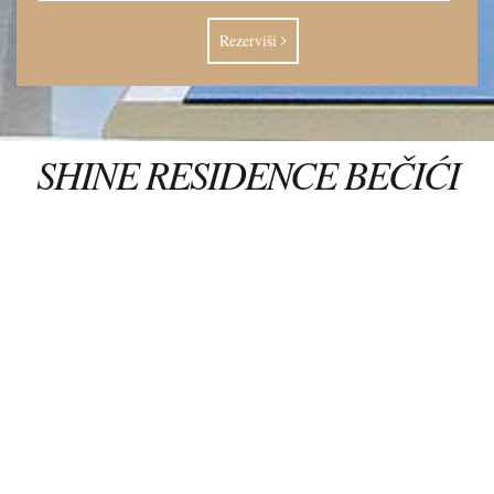
Rezerviši
S
HINE
R
ESIDENCE
B
EČIĆI
Moderan, prefinjen i elegantan "Shine Residence" nalazi
se u Bečićima, 2 km od centra Budve. Smješten na
samoj obali bečićke plaže, pruža neopisiv pogled na
more iz svojih luksuzno opremljenih apartmana. Sa svoje
četiri zvijezdice hotel besprekorno opravdava komfor,
udobnost i sopstveno ime - sjaj.